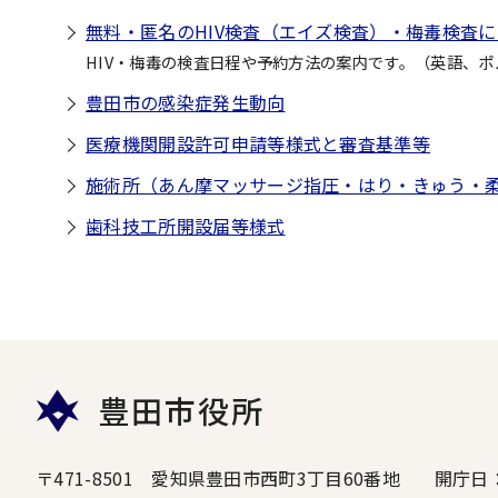
無料・匿名のHIV検査（エイズ検査）・梅毒検査
HIV・梅毒の検査日程や予約方法の案内です。（英語、
豊田市の感染症発生動向
医療機関開設許可申請等様式と審査基準等
施術所（あん摩マッサージ指圧・はり・きゅう・
歯科技工所開設届等様式
豊田市役所
〒471-8501 愛知県豊田市西町3丁目60番地
開庁日