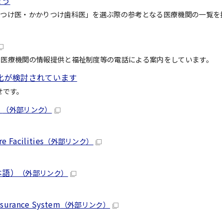
ょう
りつけ医・かかりつけ歯科医」を選ぶ際の参考となる医療機関の一覧を
の医療機関の情報提供と福祉制度等の電話による案内をしています。
化が検討されています
せです。
）
（外部リンク）
e Facilities
（外部リンク）
本語）
（外部リンク）
）
Insurance System
（外部リンク）