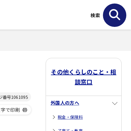
検索
その他くらしのこと・相
談窓口
ジ番号
1061095
外国人の方へ
文字で印刷
税金・保険料
子育て・教育