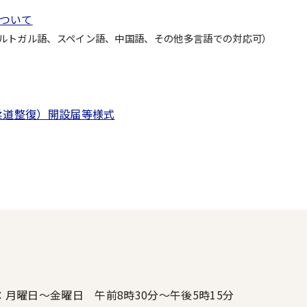
について
ポルトガル語、スペイン語、中国語、その他多言語での対応可）
柔道整復）開設届等様式
：月曜日～金曜日 午前8時30分～午後5時15分