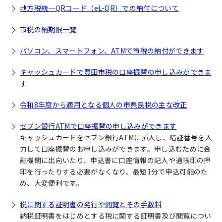
地方税統一QRコード（eL-QR）での納付について
市税の納期限一覧
パソコン、スマートフォン、ATMで市税の納付ができます
キャッシュカードで豊田市税の口座振替の申し込みができま
す
令和8年度から適用となる個人の市県民税の主な改正
セブン銀行ATMで口座振替の申し込みができます
キャッシュカードをセブン銀行ATMに挿入し、暗証番号を入
力して口座振替のお申し込みができます。申し込むために金
融機関に出向いたり、申込書に口座情報の記入や通帳印の押
印を行ったりする必要がなくなり、最短1分で申込可能のた
め、大変便利です。
税に関する証明書の発行や閲覧とその手数料
納税証明書をはじめとする税に関する証明書及び閲覧につい