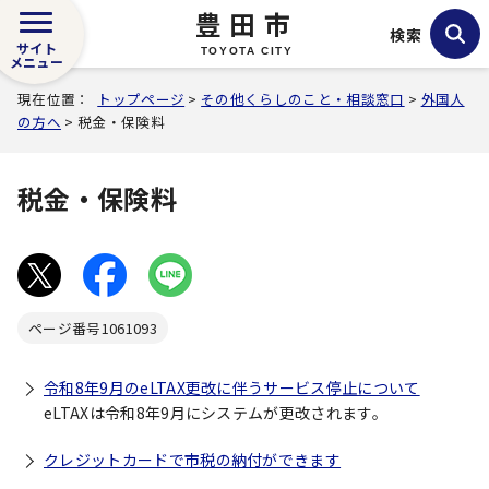
豊田市
検索
サイト
TOYOTA CITY
メニュー
現在位置：
トップページ
>
その他くらしのこと・相談窓口
>
外国人
の方へ
> 税金・保険料
税金・保険料
ページ番号
1061093
令和8年9月のeLTAX更改に伴うサービス停止について
eLTAXは令和8年9月にシステムが更改されます。
クレジットカードで市税の納付ができます