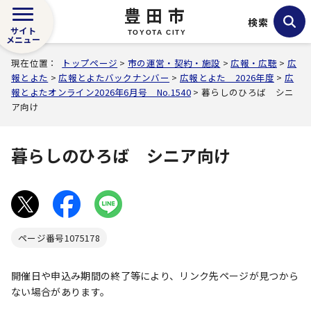
豊田市
検索
サイト
TOYOTA CITY
メニュー
現在位置：
トップページ
>
市の運営・契約・施設
>
広報・広聴
>
広
報とよた
>
広報とよたバックナンバー
>
広報とよた 2026年度
>
広
報とよたオンライン2026年6月号 No.1540
> 暮らしのひろば シニ
ア向け
暮らしのひろば シニア向け
ページ番号
1075178
開催日や申込み期間の終了等により、リンク先ページが見つから
ない場合があります。