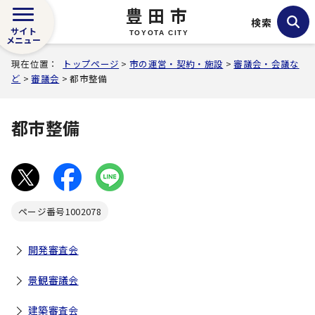
豊田市
検索
サイト
TOYOTA CITY
メニュー
現在位置：
トップページ
>
市の運営・契約・施設
>
審議会・会議な
ど
>
審議会
> 都市整備
都市整備
ページ番号
1002078
開発審査会
景観審議会
建築審査会