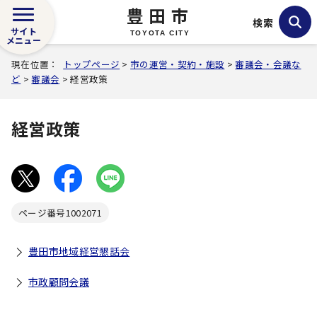
豊田市
検索
サイト
TOYOTA CITY
メニュー
現在位置：
トップページ
>
市の運営・契約・施設
>
審議会・会議な
ど
>
審議会
> 経営政策
経営政策
ページ番号
1002071
豊田市地域経営懇話会
市政顧問会議