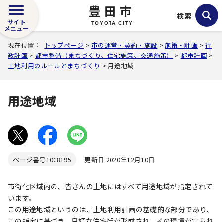
豊田市
検索
サイト
TOYOTA CITY
メニュー
現在位置：
トップページ
>
市の運営・契約・施設
>
施策・計画
>
行
政計画
>
都市整備（まちづくり、住宅施策、交通施策）
>
都市計画
>
土地利用のルールとまちづくり
> 用途地域
用途地域
ページ番号
1008195
更新日 2020年12月10日
市街化区域内の、皆さんの土地にはすべて用途地域が指定されて
います。
この用途地域というのは、土地利用計画の基礎的な部分であり、
この指定に基づき、良好な住宅街が形成され、その環境が守られ