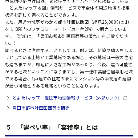
市役所の都市計画課、または市のホームページに掲載している
「とよたiマップ地図」情報サービスで市全体の用途地域の指定
状況を詳しく調べることができます。
また、用途地域等がわかる都市計画総括図（縮尺25,000分の1）
を市役所内のファミリーマート（東庁舎2階）で販売していま
す。（詳細は、「豊田市都市計画図面等の販売」をご覧くださ
い。）
調べるときに注意することとしては、例えば、新築や購入をしよ
うとしている土地が工業地域である場合、その地域は一般の住宅
も建ちますが、周辺に大きな工場があったり、今後、建つ可能性
がある地域ということになりますし、第一種中高層住居専用地域
である場合、1戸建ての住宅の隣にマンション等の中高層の建物
が建つ可能性のある地域ということになります。
とよたiマップ 豊田市地図情報サービス
（外部リンク）
豊田市都市計画図面等の販売
5 「建ぺい率」「容積率」とは