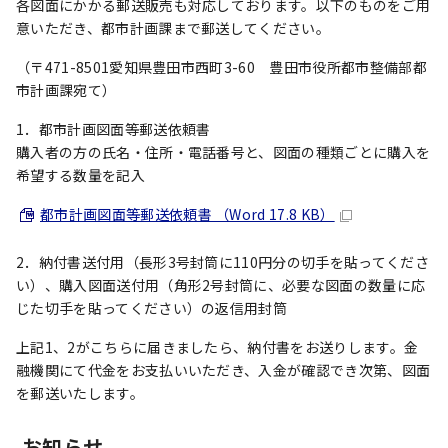
各図面にかかる郵送販売も対応しております。以下のものをご用
意いただき、都市計画課まで郵送してください。
（〒471-8501愛知県豊田市西町3-60 豊田市役所都市整備部都
市計画課宛て）
1．都市計画図面等郵送依頼書
購入者の方の氏名・住所・電話番号と、図面の種類ごとに購入を
希望する数量を記入
都市計画図面等郵送依頼書 （Word 17.8 KB）
2．納付書送付用（長形3号封筒に110円分の切手を貼ってくださ
い）、購入図面送付用（角形2号封筒に、必要な図面の数量に応
じた切手を貼ってください）の返信用封筒
上記1、2がこちらに届きましたら、納付書をお送りします。金
融機関にて代金をお支払いいただき、入金が確認でき次第、図面
を郵送いたします。
お知らせ