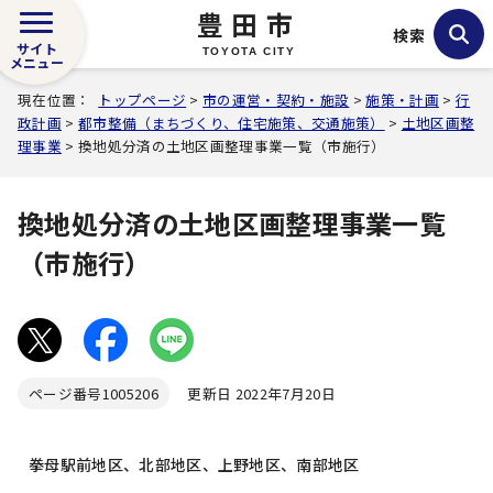
豊田市
検索
サイト
TOYOTA CITY
メニュー
現在位置：
トップページ
>
市の運営・契約・施設
>
施策・計画
>
行
政計画
>
都市整備（まちづくり、住宅施策、交通施策）
>
土地区画整
理事業
> 換地処分済の土地区画整理事業一覧（市施行）
換地処分済の土地区画整理事業一覧
（市施行）
ページ番号
1005206
更新日 2022年7月20日
拳母駅前地区、北部地区、上野地区、南部地区