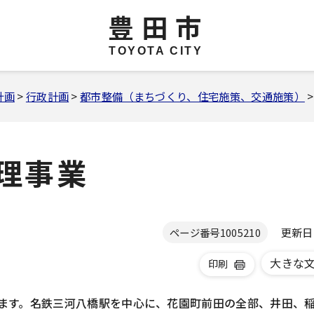
豊田市
TOYOTA CITY
計画
>
行政計画
>
都市整備（まちづくり、住宅施策、交通施策）
理事業
更新日 2
ページ番号
1005210
大きな
印刷
ます。名鉄三河八橋駅を中心に、花園町前田の全部、井田、