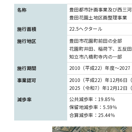
豊田都市計画事業及び西三河
名称
豊田花園土地区画整理事業
22.5ヘクタール
施行面積
豊田市花園町前田の全部
施行地区
花園町井田、稲荷下、五反田
知立市八橋町寺内の一部
2010（平成22）年度～202
施行期間
2010（平成22）年12月6
事業認可
2025（令和7）年12月12
公共減歩率：19.85％
減歩率
保留地減歩率：5.59％
合算減歩率：25.44％