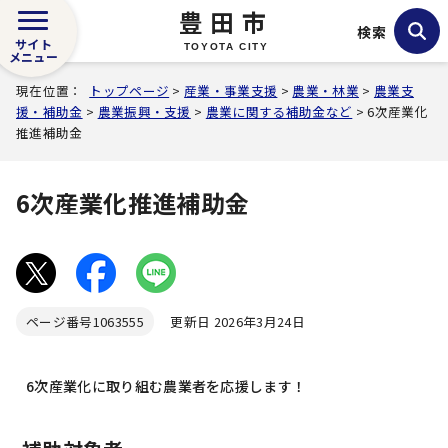
豊田市
検索
サイト
TOYOTA CITY
メニュー
現在位置：
トップページ
>
産業・事業支援
>
農業・林業
>
農業支
援・補助金
>
農業振興・支援
>
農業に関する補助金など
> 6次産業化
推進補助金
6次産業化推進補助金
ページ番号
1063555
更新日 2026年3月24日
6次産業化に取り組む農業者を応援します！