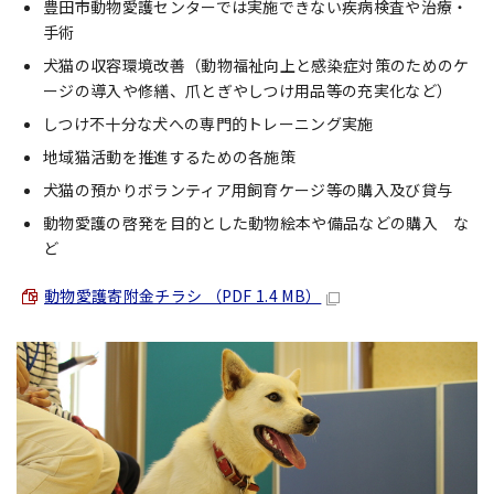
豊田市動物愛護センターでは実施できない疾病検査や治療・
手術
犬猫の収容環境改善（動物福祉向上と感染症対策のためのケ
ージの導入や修繕、爪とぎやしつけ用品等の充実化など）
しつけ不十分な犬への専門的トレーニング実施
地域猫活動を推進するための各施策
犬猫の預かりボランティア用飼育ケージ等の購入及び貸与
動物愛護の啓発を目的とした動物絵本や備品などの購入 な
ど
動物愛護寄附金チラシ （PDF 1.4 MB）