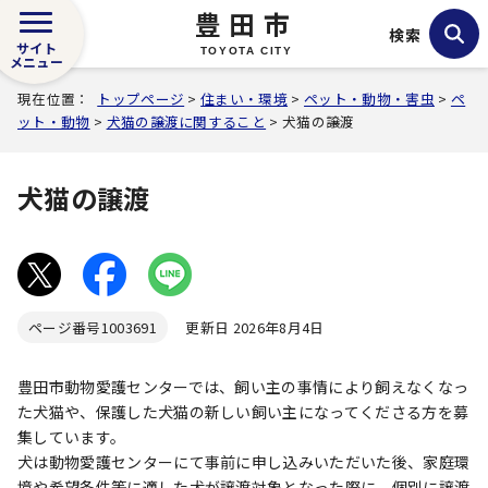
豊田市
検索
サイト
TOYOTA CITY
メニュー
現在位置：
トップページ
>
住まい・環境
>
ペット・動物・害虫
>
ペ
ット・動物
>
犬猫の譲渡に関すること
> 犬猫の譲渡
犬猫の譲渡
ページ番号
1003691
更新日 2026年8月4日
豊田市動物愛護センターでは、飼い主の事情により飼えなくなっ
た犬猫や、保護した犬猫の新しい飼い主になってくださる方を募
集しています。
犬は動物愛護センターにて事前に申し込みいただいた後、家庭環
境や希望条件等に適した犬が譲渡対象となった際に、個別に譲渡