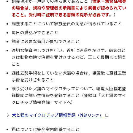
飼養場所が一戸建ての持ち家であること（
借家・集合住宅等
の場合は、規約や管理者の承諾書により飼養が認められてい
ること。受付時に証明できる書類の提示が必要です
。）
飼養することについて家族全員の同意が得られていること
毎日の世話ができること
飼育に必要な費用が負担できること
適切な飼育やしつけを行い、近所に迷惑をかけず、病気のと
きは動物病院で治療を受けさせるなど、正しく最期まで飼う
こと
避妊去勢手術をしていない犬猫の場合は、譲渡後に避妊去勢
手術を受けさせること
譲り受けた犬猫のマイクロチップについて、環境大臣指定登
録機関に飼い主情報を登録すること（登録は「犬と猫のマイ
クロチップ情報登録」サイトへ）
犬と猫のマイクロチップ情報登録
（外部リンク）
猫については完全室内飼養すること