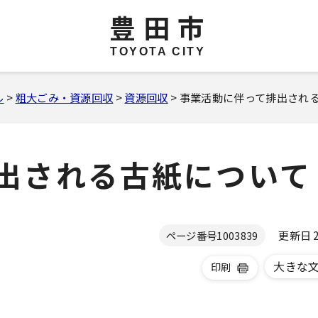
豊田市
TOYOTA CITY
ル
>
粗大ごみ・資源回収
>
資源回収
> 事業活動に伴って排出され
出される古紙について
更新日 20
ページ番号
1003839
大きな
印刷