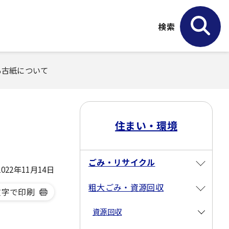
検索
る古紙について
住まい・環境
ごみ・リサイクル
22年11月14日
粗大ごみ・資源回収
文字で印刷
資源回収