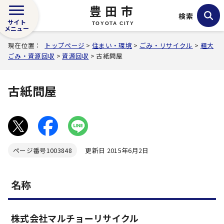
豊田市
検索
サイト
TOYOTA CITY
メニュー
現在位置：
トップページ
>
住まい・環境
>
ごみ・リサイクル
>
粗大
ごみ・資源回収
>
資源回収
> 古紙問屋
古紙問屋
ページ番号
1003848
更新日 2015年6月2日
名称
株式会社マルチョーリサイクル