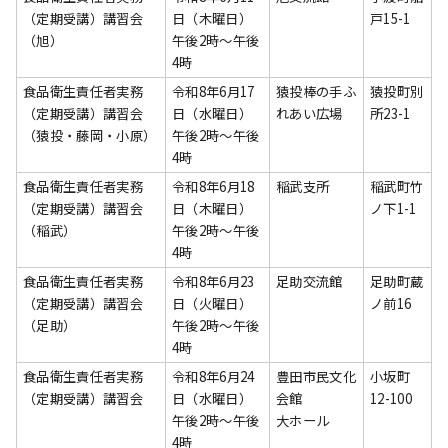
（定期受講）講習会
日（木曜日）
戸15-1
（旭）
午後2時～午後
4時
食品衛生責任者実務
令和8年6月17
猿投棒の手ふ
猿投町別
（定期受講）講習会
日（水曜日）
れあい広場
所23-1
（猿投・藤岡・小原）
午後2時～午後
4時
食品衛生責任者実務
令和8年6月18
稲武支所
稲武町竹
（定期受講）講習会
日（木曜日）
ノ下1-1
（稲武）
午後2時～午後
4時
食品衛生責任者実務
令和8年6月23
足助交流館
足助町蔵
（定期受講）講習会
日（火曜日）
ノ前16
（足助）
午後2時～午後
4時
食品衛生責任者実務
令和8年6月24
豊田市民文化
小坂町
（定期受講）講習会
日（水曜日）
会館
12-100
午後2時～午後
大ホール
4時