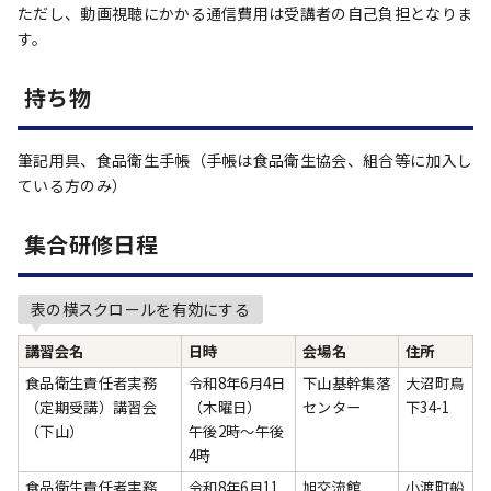
ただし、動画視聴にかかる通信費用は受講者の自己負担となりま
す。
持ち物
筆記用具、食品衛生手帳（手帳は食品衛生協会、組合等に加入し
ている方のみ）
集合研修日程
表の横スクロールを有効にする
講習会名
日時
会場名
住所
食品衛生責任者実務
令和8年6月4日
下山基幹集落
大沼町鳥
（定期受講）講習会
（木曜日）
センター
下34-1
（下山）
午後2時～午後
4時
食品衛生責任者実務
令和8年6月11
旭交流館
小渡町船