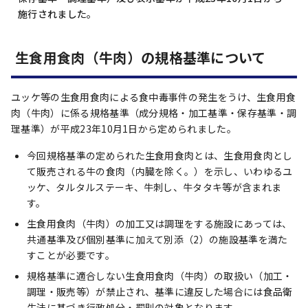
施行されました。
生食用食肉（牛肉）の規格基準について
ユッケ等の生食用食肉による食中毒事件の発生をうけ、生食用食
肉（牛肉）に係る規格基準（成分規格・加工基準・保存基準・調
理基準）が平成23年10月1日から定められました。
今回規格基準の定められた生食用食肉とは、生食用食肉とし
て販売される牛の食肉（内臓を除く。）を示し、いわゆるユ
ッケ、タルタルステーキ、牛刺し、牛タタキ等が含まれま
す。
生食用食肉（牛肉）の加工又は調理をする施設にあっては、
共通基準及び個別基準に加えて別添（2）の施設基準を満た
すことが必要です。
規格基準に適合しない生食用食肉（牛肉）の取扱い（加工・
調理・販売等）が禁止され、基準に違反した場合には食品衛
生法に基づき行政処分・罰則の対象となります。