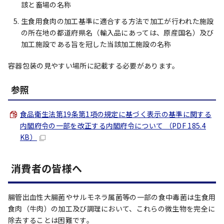
該と畜場の名称
生食用食肉の加工基準に適合する方法で加工が行われた施設
の所在地の都道府県名（輸入品にあっては、原産国名）及び
加工施設である旨を冠した当該加工施設の名称
容器包装の見やすい場所に記載する必要があります。
参照
食品衛生法第19条第1項の規定に基づく表示の基準に関する
内閣府令の一部を改正する内閣府令について （PDF 185.4
KB）
消費者の皆様へ
腸管出血性大腸菌やサルモネラ属菌等の一部の食中毒菌は生食用
食肉（牛肉）の加工及び調理において、これらの微生物を完全に
除去することは困難です。