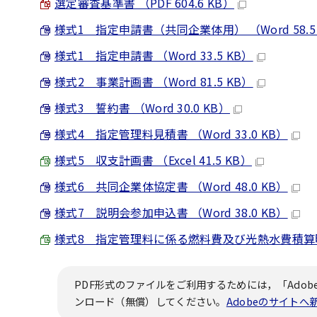
選定審査基準書 （PDF 604.6 KB）
様式1 指定申請書（共同企業体用） （Word 58.5
様式1 指定申請書 （Word 33.5 KB）
様式2 事業計画書 （Word 81.5 KB）
様式3 誓約書 （Word 30.0 KB）
様式4 指定管理料見積書 （Word 33.0 KB）
様式5 収支計画書 （Excel 41.5 KB）
様式6 共同企業体協定書 （Word 48.0 KB）
様式7 説明会参加申込書 （Word 38.0 KB）
様式8 指定管理料に係る燃料費及び光熱水費積算明細書 （
PDF形式のファイルをご利用するためには，「Adobe
ンロード（無償）してください。
Adobeのサイト