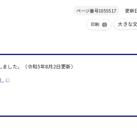
更新日 
ページ番号
1055517
大きな
印刷
ました。（令和5年8月2日更新）
B）