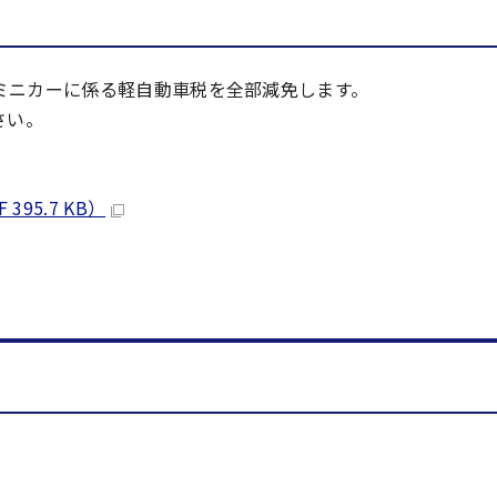
ミニカーに係る軽自動車税を全部減免します。
さい。
95.7 KB）