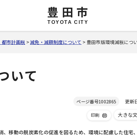
豊田市
TOYOTA CITY
・都市計画税
>
減免・減額制度について
> 豊田市版環境減税につ
ついて
更新日 
ページ番号
1002865
大きな
印刷
消、移動の脱炭素化の促進を図るため、環境に配慮した住宅