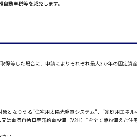
軽自動車税等を減免します。
産を取得等した場合に、申請によりそれぞれ最大3か年の固定資
象となりうる“住宅用太陽光発電システム”、“家庭用エネル
ム又は電気自動車等充給電設備（V2H）”を全て兼ね備えた住
ださい。