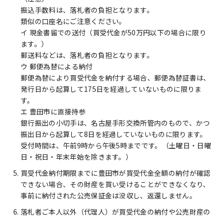
振込手数料は、落札者の負担となります。
類似の口座名にご注意ください。
イ 現金書留での送付（買受代金が50万円以下の場合に限り
ます。）
郵送料などは、落札者の負担となります。
ウ 郵便為替による納付
郵便為替により買受代金を納付する場合、郵便為替証書は、
発行日から起算して175日を経過していないものに限りま
す。
エ 豊田市に直接持参
銀行振出の小切手は、名古屋手形交換所管内のもので、かつ
振出日から起算して8日を経過していないものに限ります。
受付時間は、午前9時から午後5時までです。（土曜日・日曜
日・祝日・年末年始を除きます。）
買受代金納付期限までに豊田市が買受代金全額の納付が確認
できない場合、その財産を買い受けることができなくなり、
事前に納付された公売保証金は没収し、返還しません。
落札者ご本人以外（代理人）が買受代金の納付や公売財産の