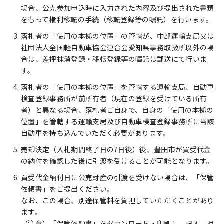
場合、公売参加申込時に入力された内容及び提出された書類
をもって権利移転の手続（移転登録等の嘱託）を行います。
落札者の「使用の本拠の位置」の管轄が、中部運輸支局又は
社団法人全国軽自動車協会連合会愛知県事務取扱所以外の場
合は、差押抹消登録・移転登録等の嘱託は郵送にて行いま
す。
落札者の「使用の本拠の位置」を管轄する運輸支局、自動車
検査登録事務所が前所有者（現在の登録を受けている所有
者）と異なる場合、落札者ご自身で、自身の「使用の本拠の
位置」を管轄する運輸支局及び自動車検査登録事務所に当該
自動車を持ち込んでいただく必要があります。
売却決定（入札期間終了日の7日後）後、豊田市が買受代金
の納付を確認した後に引渡を受けることが可能となります。
買受代金納付日に公売財産の引渡を受けない場合は、「保管
依頼書」をご提出ください。
なお、この場合、別途保管料を負担していただくことがあり
ます。
（注意）「保管依頼書」をダウンロード・印刷し、記入、押