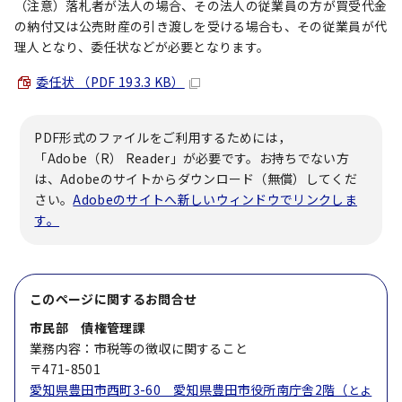
（注意）落札者が法人の場合、その法人の従業員の方が買受代金
の納付又は公売財産の引き渡しを受ける場合も、その従業員が代
理人となり、委任状などが必要となります。
委任状 （PDF 193.3 KB）
PDF形式のファイルをご利用するためには，
「Adobe（R） Reader」が必要です。お持ちでない方
は、Adobeのサイトからダウンロード（無償）してくだ
さい。
Adobeのサイトへ新しいウィンドウでリンクしま
す。
このページに関する
お問合せ
市民部 債権管理課
業務内容：市税等の徴収に関すること
〒471-8501
愛知県豊田市西町3-60 愛知県豊田市役所南庁舎2階（
とよ