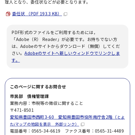
理人となり、委任状などが必要となります。
委任状 （PDF 193.3 KB）
PDF形式のファイルをご利用するためには，
「Adobe（R） Reader」が必要です。お持ちでない方
は、Adobeのサイトからダウンロード（無償）してくだ
さい。
Adobeのサイトへ新しいウィンドウでリンクしま
す。
このページに関する
お問合せ
市民部 債権管理課
業務内容：市税等の徴収に関すること
〒471-8501
愛知県豊田市西町3-60 愛知県豊田市役所南庁舎2階（
とよ
たiマップの地図を表示 外部リンク）
電話番号：0565-34-6619 ファクス番号：0565-31-4489