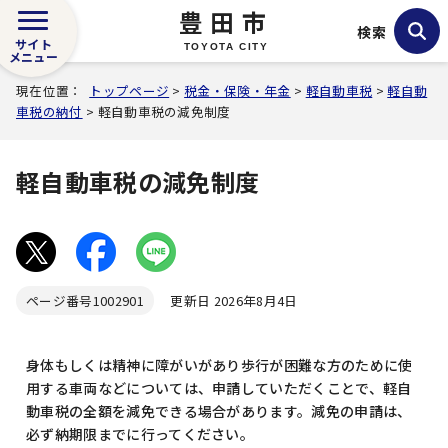
豊田市
検索
サイト
TOYOTA CITY
メニュー
現在位置：
トップページ
>
税金・保険・年金
>
軽自動車税
>
軽自動
車税の納付
> 軽自動車税の減免制度
軽自動車税の減免制度
ページ番号
1002901
更新日 2026年8月4日
身体もしくは精神に障がいがあり歩行が困難な方のために使
用する車両などについては、申請していただくことで、軽自
動車税の全額を減免できる場合があります。減免の申請は、
必ず納期限までに行ってください。