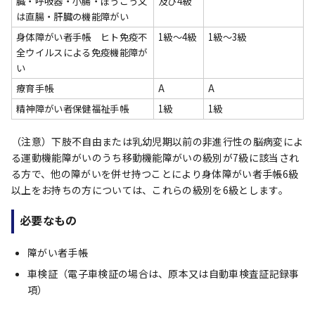
臓・呼吸器・小腸・ぼうこう又
及び4級
は直腸・肝臓の機能障がい
身体障がい者手帳 ヒト免疫不
1級～4級
1級～3級
全ウイルスによる免疫機能障が
い
療育手帳
A
A
精神障がい者保健福祉手帳
1級
1級
（注意）下肢不自由または乳幼児期以前の非進行性の脳病変によ
る運動機能障がいのうち移動機能障がいの級別が7級に該当され
る方で、他の障がいを併せ持つことにより身体障がい者手帳6級
以上をお持ちの方については、これらの級別を6級とします。
必要なもの
障がい者手帳
車検証（電子車検証の場合は、原本又は自動車検査証記録事
項）