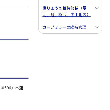
橋りょうの維持修繕（足
助、旭、稲武、下山地区）
カーブミラーの維持管理
-0606）へ連