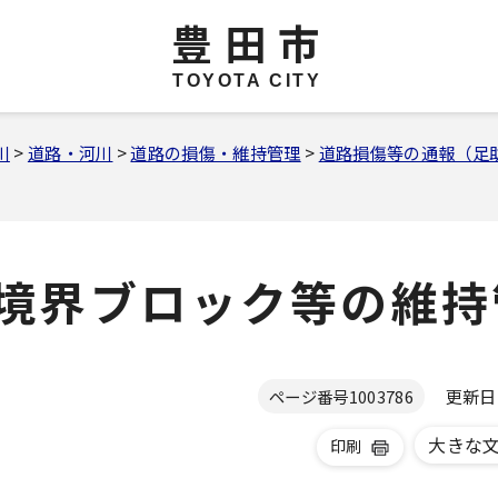
豊田市
TOYOTA CITY
川
>
道路・河川
>
道路の損傷・維持管理
>
道路損傷等の通報（足
境界ブロック等の維持
更新日 2
ページ番号
1003786
大きな
印刷