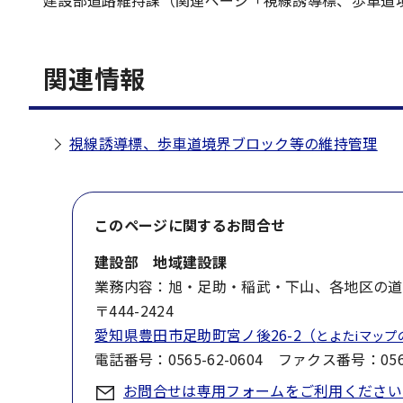
建設部道路維持課（関連ページ「視線誘導標、歩車道
関連情報
視線誘導標、歩車道境界ブロック等の維持管理
このページに関する
お問合せ
建設部 地域建設課
業務内容：旭・足助・稲武・下山、各地区の道
〒444-2424
愛知県豊田市足助町宮ノ後26-2（
とよたiマッ
電話番号：0565-62-0604 ファクス番号：0565
お問合せは専用フォームをご利用ください