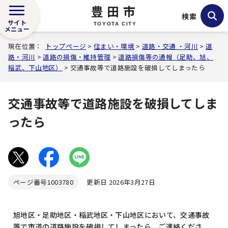
豊田市
検索
サイト
TOYOTA CITY
メニュー
現在位置：
トップページ
>
住まい・環境
>
道路・交通 ・河川
>
道
路・河川
>
道路の損傷・維持管理
>
道路損傷等の通報（足助、旭、
稲武、下山地区）
> 交通事故等で道路施設を破損してしまったら
交通事故等で道路施設を破損してしま
ったら
ページ番号
1003780
更新日 2026年3月27日
旭地区・足助地区・稲武地区・下山地区において、交通事故
等で市道の道路施設を破損してしまったら、ご連絡くださ