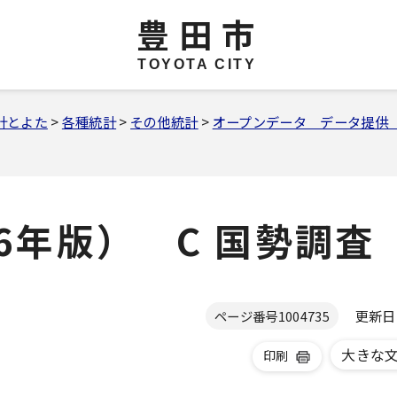
豊田市
TOYOTA CITY
計とよた
>
各種統計
>
その他統計
>
オープンデータ データ提供
6年版） C 国勢調査
更新日 2
ページ番号
1004735
大きな
印刷