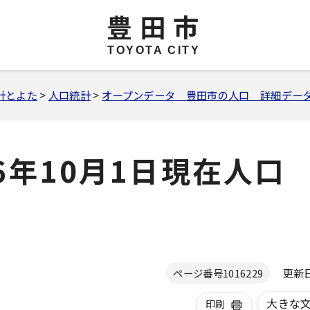
豊田市
TOYOTA CITY
計とよた
>
人口統計
>
オープンデータ 豊田市の人口 詳細デー
6年10月1日現在人口
更新日 
ページ番号
1016229
大きな
印刷