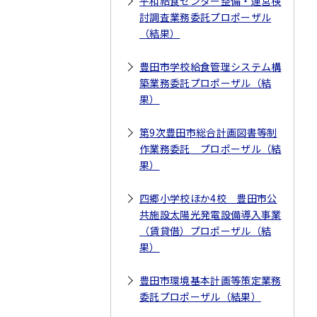
平和給食センター整備・運営検
討調査業務委託プロポーザル
（結果）
豊田市学校給食管理システム構
築業務委託プロポーザル（結
果）
第9次豊田市総合計画図書等制
作業務委託 プロポーザル（結
果）
四郷小学校ほか4校 豊田市公
共施設太陽光発電設備導入事業
（賃貸借）プロポーザル（結
果）
豊田市環境基本計画等策定業務
委託プロポーザル（結果）