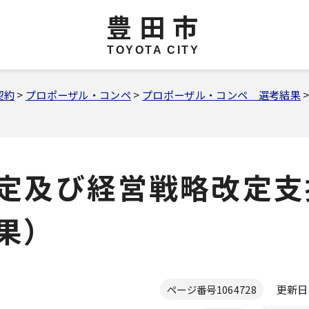
豊田市
TOYOTA CITY
契約
>
プロポーザル・コンペ
>
プロポーザル・コンペ 選考結果
定及び経営戦略改定支
果）
更新日 2
ページ番号
1064728