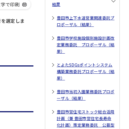
文字で印刷
結果
豊田市上下水道営業関連委託プ
者を選定しま
ロポーザル（結果）
豊田市学校施設個別施設計画改
定業務委託 プロポーザル（結
果）
とよたSDGsポイントシステム
構築業務委託プロポーザル（結
果）
豊田市当初入園業務委託プロポ
ーザル（結果）
豊田市営住宅ストック総合活用
計画（兼 豊田市営住宅長寿命
化計画）策定業務委託 公募型