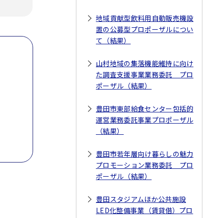
地域貢献型飲料用自動販売機設
置の公募型プロポーザルについ
て（結果）
山村地域の集落機能維持に向け
た調査支援事業業務委託 プロ
ポーザル（結果）
豊田市東部給食センター包括的
運営業務委託事業プロポーザル
（結果）
豊田市若年層向け暮らしの魅力
プロモーション業務委託 プロ
ポーザル（結果）
豊田スタジアムほか公共施設
LED化整備事業（賃貸借）プロ