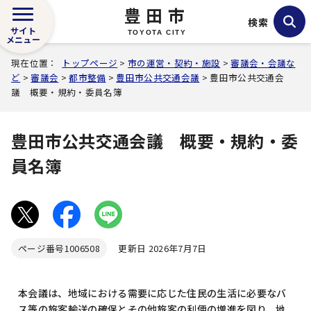
豊田市
検索
サイト
TOYOTA CITY
メニュー
現在位置：
トップページ
>
市の運営・契約・施設
>
審議会・会議な
ど
>
審議会
>
都市整備
>
豊田市公共交通会議
> 豊田市公共交通会
議 概要・規約・委員名簿
豊田市公共交通会議 概要・規約・委
員名簿
ページ番号
1006508
更新日 2026年7月7日
本会議は、地域における需要に応じた住民の生活に必要なバ
ス等の旅客輸送の確保とその他旅客の利便の増進を図り、地