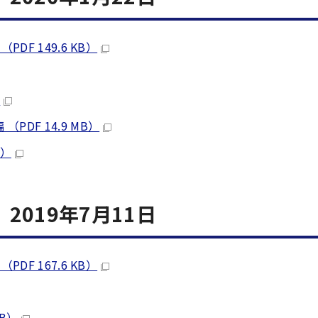
DF 149.6 KB）
）
DF 14.9 MB）
B）
019年7月11日
DF 167.6 KB）
KB）