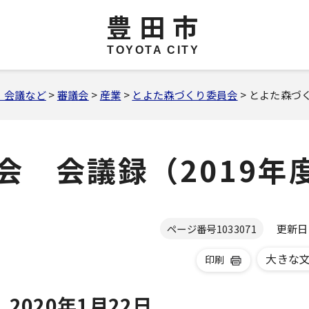
豊田市
TOYOTA CITY
・会議など
>
審議会
>
産業
>
とよた森づくり委員会
> とよた森づ
会 会議録（2019年
更新日 2
ページ番号
1033071
大きな
印刷
020年1月22日