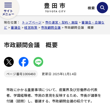
豊田市
検索
サイト
TOYOTA CITY
メニュー
現在位置：
トップページ
>
市の運営・契約・施設
>
審議会・会議な
ど
>
審議会
>
経営政策
>
市政顧問会議
> 市政顧問会議 概要
市政顧問会議 概要
ページ番号
1006460
更新日 2025年11月14日
市政にかかる重要事項について、産業界及び労働界の代表
者、学識経験者、市民の意見を反映するため、市長が議事を
付議（諮問）し、審議する、市政顧問会議の紹介です。