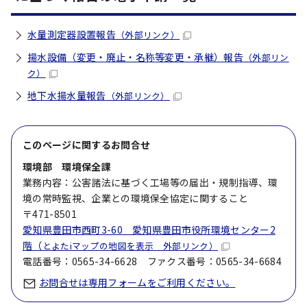
水量測定器設置報告
（外部リンク）
揚水設備（変更・廃止・名称等変更・承継）報告
（外部リン
ク）
地下水揚水量報告
（外部リンク）
このページに関する
お問合せ
環境部 環境保全課
業務内容：公害諸法に基づく工場等の届出・規制指導、環
境の常時監視、企業との環境保全協定に関すること
〒471-8501
愛知県豊田市西町3-60 愛知県豊田市役所環境センター2
階（
とよたiマップの地図を表示 外部リンク）
電話番号：0565-34-6628 ファクス番号：0565-34-6684
お問合せは専用フォームをご利用ください。