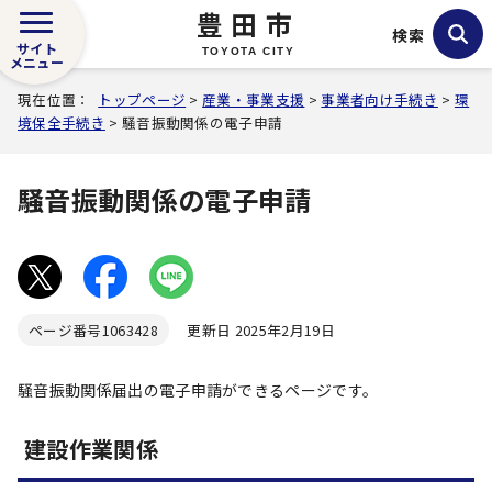
豊田市
検索
サイト
TOYOTA CITY
メニュー
現在位置：
トップページ
>
産業・事業支援
>
事業者向け手続き
>
環
境保全手続き
> 騒音振動関係の電子申請
騒音振動関係の電子申請
ページ番号
1063428
更新日 2025年2月19日
騒音振動関係届出の電子申請ができるページです。
建設作業関係