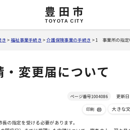
豊田市
TOYOTA CITY
続き
>
福祉事業手続き
>
介護保険事業の手続き
> 1 事業所の指
請・変更届について
更新日 2
ページ番号
1004086
大きな
印刷
市長の指定を受ける必要があります。