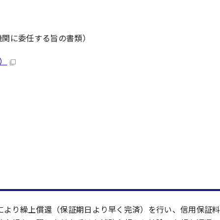
機関に委任する旨の書類）
B）
により繰上償還（保証期日より早く完済）を行い、信用保証