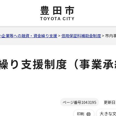
豊田市
TOYOTA CITY
小企業等への融資・資金繰り支援
>
信用保証料補助金制度
> 市
金繰り支援制度（事業
更新日 2
ページ番号
1043195
大きな
印刷