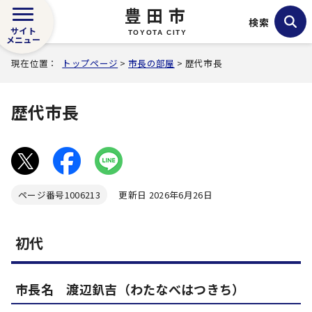
豊田市
検索
サイト
TOYOTA CITY
メニュー
現在位置：
トップページ
>
市長の部屋
> 歴代市長
歴代市長
ページ番号
1006213
更新日 2026年6月26日
初代
市長名 渡辺釟吉（わたなべはつきち）