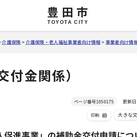
豊田市
TOYOTA CITY
>
介護保険
>
介護保険・老人福祉事業者向け情報
>
事業者向け情
交付金関係）
更新日 2
ページ番号
1050175
大きな
印刷
入促進事業」の補助金交付申請につ