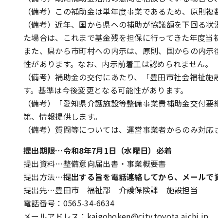
（備考）この補助金は単年度事業であるため、原則複
（備考）近年、国から県への補助が協議額を下回る状
た場合は、これまで基金残を担保に行ってきた年度当
また、県から市町村への内示は、原則、国からの内示
性があります。なお、内示前着工は認められません。
（備考）補助金の交付にあたり、「豊田市社会福祉施
す。基準は今後変更となる可能性があります。
（備考）「愛知県介護施設等整備事業費補助金交付要
第、情報提供します。
（備考）質問等については、運営事業者からのみ対応
提出期限…令和8年7月1日（水曜日）必着
提出資料…整備意向届出書・事業概要書
提出方法…
提出する旨を電話連絡してから、メールで
提出先…豊田市 福祉部 介護保険課 施設担当
電話番号：0565-34-6634
メールアドレス：kaigohoken@city.toyota.aichi.jp