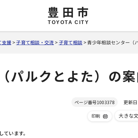
豊田市
TOYOTA CITY
て支援
>
子育て相談・交流
>
子育て相談
> 青少年相談センター（
（パルクとよた）の案
更新日 2
ページ番号
1003378
大きな
印刷
しています。