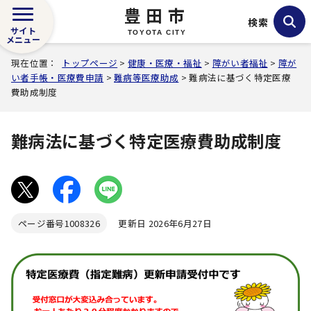
豊田市
検索
サイト
TOYOTA CITY
メニュー
現在位置：
トップページ
>
健康・医療・福祉
>
障がい者福祉
>
障が
い者手帳・医療費申請
>
難病等医療助成
> 難病法に基づく特定医療
費助成制度
難病法に基づく特定医療費助成制度
ページ番号
1008326
更新日 2026年6月27日