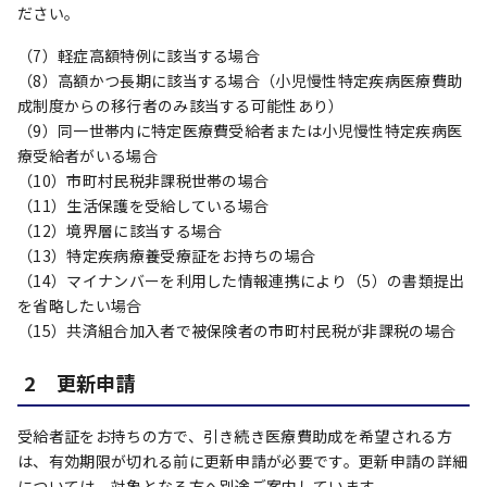
ださい。
（7）軽症高額特例に該当する場合
（8）高額かつ長期に該当する場合（小児慢性特定疾病医療費助
成制度からの移行者のみ該当する可能性あり）
（9）同一世帯内に特定医療費受給者または小児慢性特定疾病医
療受給者がいる場合
（10）市町村民税非課税世帯の場合
（11）生活保護を受給している場合
（12）境界層に該当する場合
（13）特定疾病療養受療証をお持ちの場合
（14）マイナンバーを利用した情報連携により（5）の書類提出
を省略したい場合
（15）共済組合加入者で被保険者の市町村民税が非課税の場合
2 更新申請
受給者証をお持ちの方で、引き続き医療費助成を希望される方
は、有効期限が切れる前に更新申請が必要です。更新申請の詳細
については、対象となる方へ別途ご案内しています。