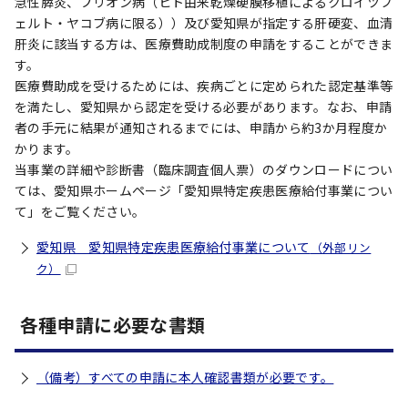
急性膵炎、プリオン病（ヒト由来乾燥硬膜移植によるクロイツフ
ェルト・ヤコブ病に限る））及び愛知県が指定する肝硬変、血清
肝炎に該当する方は、医療費助成制度の申請をすることができま
す。
医療費助成を受けるためには、疾病ごとに定められた認定基準等
を満たし、愛知県から認定を受ける必要があります。なお、申請
者の手元に結果が通知されるまでには、申請から約3か月程度か
かります。
当事業の詳細や診断書（臨床調査個人票）のダウンロードについ
ては、愛知県ホームページ「愛知県特定疾患医療給付事業につい
て」をご覧ください。
愛知県 愛知県特定疾患医療給付事業について
（外部リン
ク）
各種申請に必要な書類
（備考）すべての申請に本人確認書類が必要です。