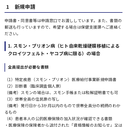
1 新規申請
申請書・同意書等は申請窓口でお渡ししています。また、書類の
郵送も行っていますので、希望する場合は保健支援課へご連絡く
ださい。
1. スモン・プリオン病（ヒト由来乾燥硬膜移植による
クロイツフェルト・ヤコブ病に限る）の場合
全員提出が必要な書類
（1）特定疾患（スモン・プリオン）医療給付事業新規申請書
（2）診断書（臨床調査個人票）
（備考）スモンの場合は、スモン手帳または和解証明書でも可
（3）世帯全員の住民票の写し
（備考）発行日から3か月以内のもので世帯全員分の続柄のわか
るもの
（4）患者本人の公的医療保険の加入状況が確認できる書類
・医療保険の保険者から送付された「資格情報のお知らせ」又は