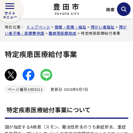
豊田市
検索
サイト
TOYOTA CITY
メニュー
現在位置：
トップページ
>
健康・医療・福祉
>
障がい者福祉
>
障が
い者手帳・医療費申請
>
難病等医療助成
> 特定疾患医療給付事業
特定疾患医療給付事業
ページ番号
1003111
更新日 2026年8月7日
特定疾患医療給付事業について
国が指定する4疾患（スモン、難治性肝炎のうち劇症肝炎、重症