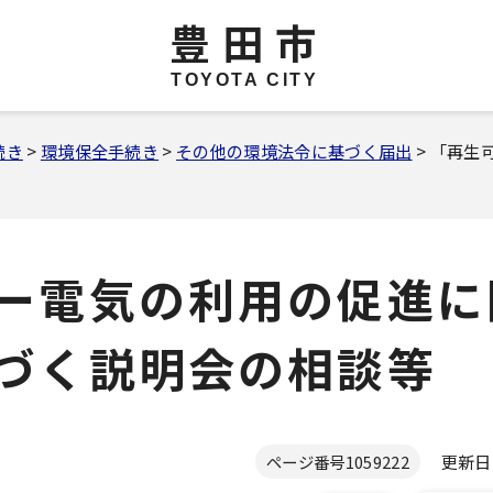
豊田市
TOYOTA CITY
続き
>
環境保全手続き
>
その他の環境法令に基づく届出
> 「再
ー電気の利用の促進に
づく説明会の相談等
更新日 2
ページ番号
1059222