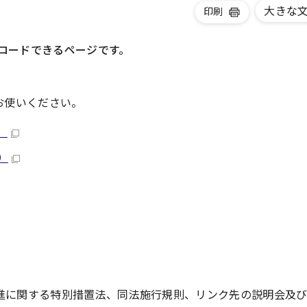
大きな
印刷
ロードできるページです。
お使いください。
）
）
進に関する特別措置法、同法施行規則、リンク先の説明会及