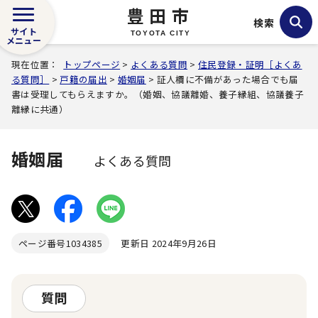
豊田市
検索
サイト
TOYOTA CITY
メニュー
現在位置：
トップページ
>
よくある質問
>
住民登録・証明［よくあ
る質問］
>
戸籍の届出
>
婚姻届
> 証人欄に不備があった場合でも届
書は受理してもらえますか。（婚姻、協議離婚、養子縁組、協議養子
離縁に共通）
婚姻届
よくある質問
ページ番号
1034385
更新日 2024年9月26日
質問