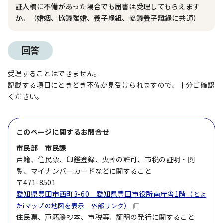
証人欄に不備があった場合でも届書は受理してもらえます
か。（婚姻、協議離婚、養子縁組、協議養子離縁に共通）
回答
受理することはできません。
記載する項目にときどき不備が見受けられますので、十分ご確認
ください。
このページに関する
お問合せ
市民部 市民課
戸籍、住民票、印鑑登録、火葬の許可、市税の証明・閲
覧、マイナンバーカードなどに関すること
〒471-8501
愛知県豊田市西町3-60 愛知県豊田市役所南庁舎1階（
とよ
たiマップの地図を表示 外部リンク）
住民票、戸籍謄抄本、市税等、証明の発行に関すること