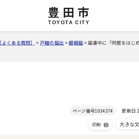
豊田市
TOYOTA CITY
［よくある質問］
>
戸籍の届出
>
婚姻届
> 届書中に「同居をはじ
更新日 20
ページ番号
1034374
大きな
印刷