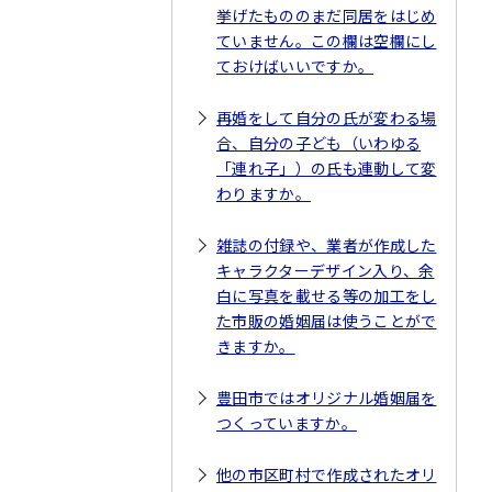
挙げたもののまだ同居をはじめ
ていません。この欄は空欄にし
ておけばいいですか。
再婚をして自分の氏が変わる場
合、自分の子ども（いわゆる
「連れ子」）の氏も連動して変
わりますか。
雑誌の付録や、業者が作成した
キャラクターデザイン入り、余
白に写真を載せる等の加工をし
た市販の婚姻届は使うことがで
きますか。
豊田市ではオリジナル婚姻届を
つくっていますか。
他の市区町村で作成されたオリ