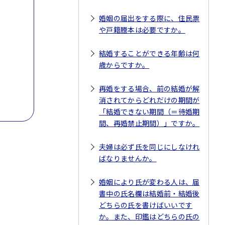
婚姻の届出をする際に、住民票
や戸籍謄本は必要ですか。
結婚することができる年齢は何
歳からですか。
再婚をする場合、前の結婚が解
消されてからどれだけの期間が
「結婚できない期間（＝待婚期
間、再婚禁止期間）」ですか。
夫婦は必ず氏を同じにしなけれ
ばなりませんか。
婚姻により氏が変わる人は、届
書中の氏名欄は結婚前・結婚後
どちらの氏を書けばいいです
か。また、印鑑はどちらの氏の