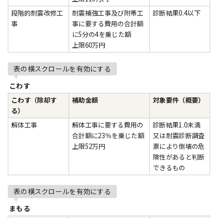
段階的耐震改修工
耐震補強工事及び附帯工
診断結果0.4以下
事
事に要する費用の合計額
に5分の4を乗じた額
上限60万円
表の横スクロールを有効にする
こわす
こわす（除却す
補助金額
対象要件（概要）
る）
解体工事
解体工事に要する費用の
診断結果1.0未満
合計額に23％を乗じた額
又は耐震診断調査
上限52万円
票により倒壊の危
険性があると判断
できるもの
表の横スクロールを有効にする
まもる