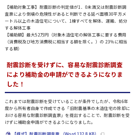
【補助対象工事】耐震診断の判定値が1．0未満又は耐震診断調
査票により倒壊の危険性があると判断できる延べ面積30平方メ
ートル以上の木造住宅について、1棟すべてを解体、運搬、処分
する解体工事
【補助額】最大52万円（対象木造住宅の解体工事に要する費用
（消費税及び地方消費税に相当する額を除く。）の 23％に相当
する額）
耐震診断を受けずに、容易な耐震診断調査
により補助金の申請ができるようになりま
した！
これまでは耐震診断を受けていることが条件でしたが、令和6年
度から所有者自身で作成できる「旧耐震基準の木造住宅の除却に
おける容易な耐震診断調査票」を提出することで、耐震診断を受
けずに補助金申請ができるようになりました。
【様式】耐震診断調査票 （Word 132.8 KB）