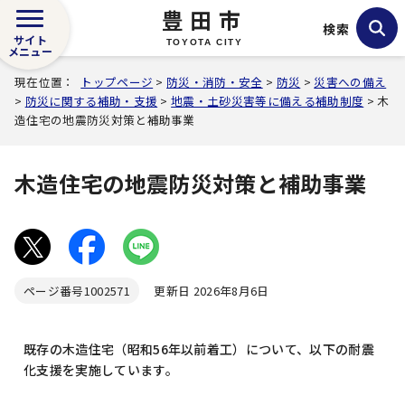
豊田市
検索
サイト
TOYOTA CITY
メニュー
現在位置：
トップページ
>
防災・消防・安全
>
防災
>
災害への備え
>
防災に関する補助・支援
>
地震・土砂災害等に備える補助制度
> 木
造住宅の地震防災対策と補助事業
木造住宅の地震防災対策と補助事業
ページ番号
1002571
更新日 2026年8月6日
既存の木造住宅（昭和56年以前着工）について、以下の耐震
化支援を実施しています。