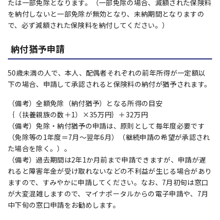
たは一部免除となります。（一部免除の場合、減額された保険料
を納付しないと一部免除が無効となり、未納期間となりますの
で、必ず減額された保険料を納付してください。）
納付猶予申請
50歳未満の人で、本人、配偶者それぞれの前年所得が一定額以
下の場合、申請して承認されると保険料の納付が猶予されます。
（備考）全額免除（納付猶予）となる所得の目安
｛（扶養親族の数＋1）×35万円｝＋32万円
（備考）免除・納付猶予の申請は、原則として毎年度必要です
（免除等の1年度＝7月～翌年6月）（継続申請の希望が承認され
た場合を除く。）。
（備考）過去期間は2年1か月前まで申請できますが、申請が遅
れると障害年金が受け取れないなどの不利益が生じる場合があり
ますので、すみやかに申請してください。なお、7月初旬は窓口
が大変混雑しますので、マイナポータルからの電子申請や、7月
中下旬の窓口申請をお勧めします。