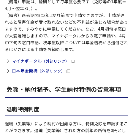
（備考）申請は、原則として毎年度必要です（免除等の1年度＝
4月～翌年3月）。
（備考）過去期間は2年1か月前まで申請できますが、申請が遅
れると障害年金が受け取れないなどの不利益が生じる場合があり
ますので、すみやかに申請してください。なお、4月初旬は窓口
が大変混雑しますので、マイナポータルからの電子申請や、4月
中下旬の窓口申請、次年度以降については年金機構から送付され
るはがきによる申請をお勧めします。
マイナポータル
（外部リンク）
日本年金機構
（外部リンク）
免除・納付猶予、学生納付特例の留意事項
退職特例制度
退職（失業等）により納付が困難な方は、特例免除を申請するこ
とができます。退職（失業等）された方の前年の所得を0円とし