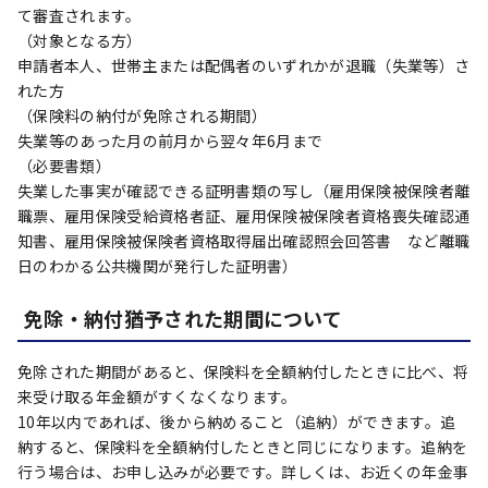
て審査されます。
（対象となる方）
申請者本人、世帯主または配偶者のいずれかが退職（失業等）さ
れた方
（保険料の納付が免除される期間）
失業等のあった月の前月から翌々年6月まで
（必要書類）
失業した事実が確認できる証明書類の写し（雇用保険被保険者離
職票、雇用保険受給資格者証、雇用保険被保険者資格喪失確認通
知書、雇用保険被保険者資格取得届出確認照会回答書 など離職
日のわかる公共機関が発行した証明書）
免除・納付猶予された期間について
免除された期間があると、保険料を全額納付したときに比べ、将
来受け取る年金額がすくなくなります。
10年以内であれば、後から納めること（追納）ができます。追
納すると、保険料を全額納付したときと同じになります。追納を
行う場合は、お申し込みが必要です。詳しくは、お近くの年金事