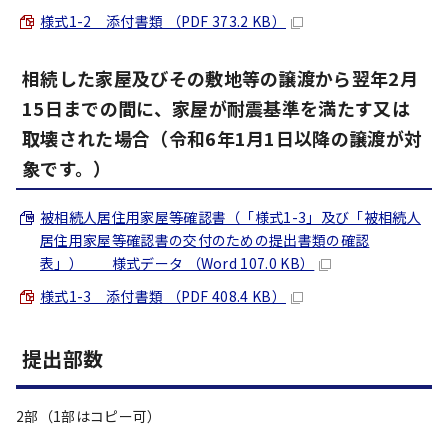
様式1-2 添付書類 （PDF 373.2 KB）
相続した家屋及びその敷地等の譲渡から翌年2月
15日までの間に、家屋が耐震基準を満たす又は
取壊された場合（令和6年1月1日以降の譲渡が対
象です。）
被相続人居住用家屋等確認書（「様式1-3」及び「被相続人
居住用家屋等確認書の交付のための提出書類の確認
表」） 様式データ （Word 107.0 KB）
様式1-3 添付書類 （PDF 408.4 KB）
提出部数
2部（1部はコピー可）