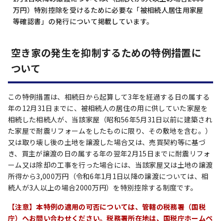
万円）特別控除を受けるために必要な「被相続人居住用家屋
等確認書」の発行について掲載しています。
空き家の発生を抑制するための特例措置に
ついて
この特例措置は、相続日から起算して3年を経過する日の属する
年の12月31日までに、被相続人の居住の用に供していた家屋を
相続した相続人が、当該家屋（昭和56年5月31日以前に建築され
た家屋で耐震リフォームをしたものに限り、その敷地を含む。）
又は取り壊し後の土地を譲渡した場合又は、売買契約等に基づ
き、買主が譲渡の日の属する年の翌年2月15日までに耐震リフォ
ーム又は除却の工事を行った場合には、当該家屋又は土地の譲渡
所得から3,000万円（令和6年1月1日以降の譲渡については、相
続人が3人以上の場合2000万円）を特別控除する制度です。
【注意】本特例の適用の可否については、管轄の税務署（国税
庁）へお問い合わせください。税務署所在地は、国税庁ホームペ