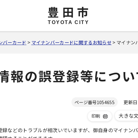
豊田市
TOYOTA CITY
ンバーカード
>
マイナンバーカードに関するお知らせ
> マイナ
情報の誤登録等につい
更新日 2
ページ番号
1054655
大きな
印刷
登録などのトラブルが相次いでいますが、御自身のマイナン