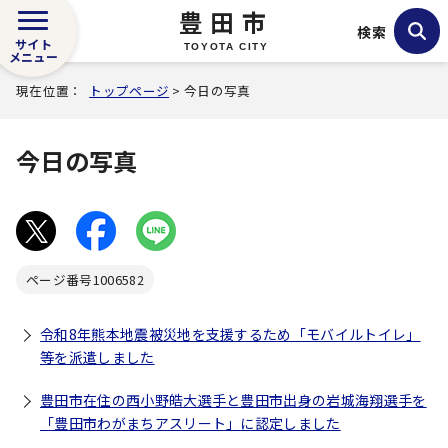
豊田市
検索
サイト
TOYOTA CITY
メニュー
現在位置：
トップページ
> 今日の写真
今日の写真
ページ番号
1006582
令和8年熊本地震被災地を支援するため「モバイルトイレ」
等を派遣しました
豊田市在住の西小野皓大選手と豊田市出身の岩城海翔選手を
「豊田市わがまちアスリート」に認定しました