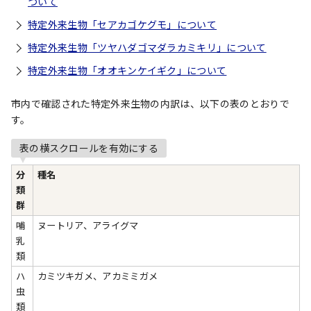
ついて
特定外来生物「セアカゴケグモ」について
特定外来生物「ツヤハダゴマダラカミキリ」について
特定外来生物「オオキンケイギク」について
市内で確認された特定外来生物の内訳は、以下の表のとおりで
す。
表の横スクロールを有効にする
分
種名
類
群
哺
ヌートリア、アライグマ
乳
類
ハ
カミツキガメ、アカミミガメ
虫
類