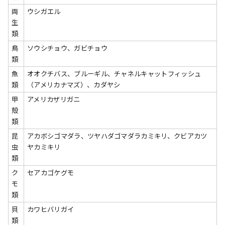
両
ウシガエル
生
類
鳥
ソウシチョウ、ガビチョウ
類
魚
オオクチバス、ブルーギル、チャネルキャットフィッシュ
類
（アメリカナマズ）、カダヤシ
甲
アメリカザリガニ
殻
類
昆
アカボシゴマダラ、ツヤハダゴマダラカミキリ、クビアカツ
虫
ヤカミキリ
類
ク
セアカゴケグモ
モ
類
貝
カワヒバリガイ
類