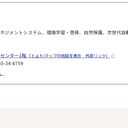
ネジメントシステム、環境学習・啓発、自然保護、次世代自
境センター1階（
とよたiマップの地図を表示 外部リンク）
-34-6759
。