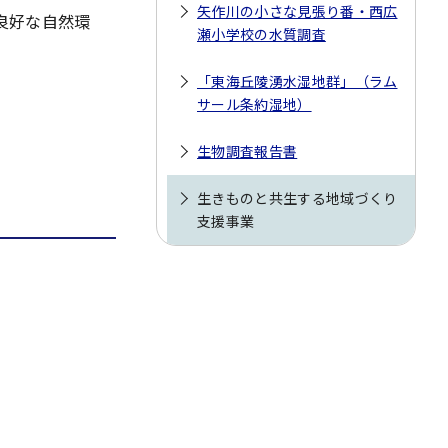
矢作川の小さな見張り番・西広
良好な自然環
瀬小学校の水質調査
「東海丘陵湧水湿地群」（ラム
サール条約湿地）
生物調査報告書
生きものと共生する地域づくり
支援事業