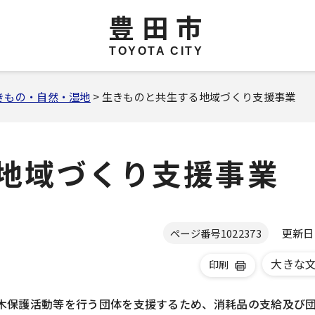
豊田市
TOYOTA CITY
きもの・自然・湿地
> 生きものと共生する地域づくり支援事業
地域づくり支援事業
更新日 2
ページ番号
1022373
大きな
印刷
木保護活動等を行う団体を支援するため、消耗品の支給及び