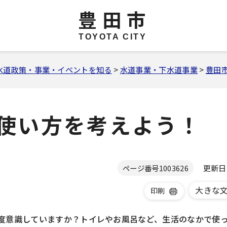
豊田市
TOYOTA CITY
水道政策・事業・イベントを知る
>
水道事業・下水道事業
>
豊田
使い方を考えよう！
更新日 2
ページ番号
1003626
大きな
印刷
程度意識していますか？トイレやお風呂など、生活のなかで使