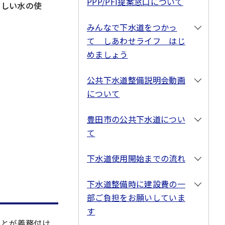
PPP/PFI提案窓口について
さしい水の使
みんなで下水道をつかっ
て しあわせライフ はじ
めましょう
公共下水道整備説明会動画
について
豊田市の公共下水道につい
て
下水道使用開始までの流れ
下水道整備時に建設費の一
部ご負担をお願いしていま
す
ことが義務付け