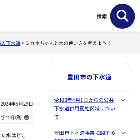
検索
市の下水道
> ミカホちゃんと水の使い方を考えよう！
豊田市の下水道
令和8年4月1日からの公共
024年5月29日
下水道供用開始区域につい
て
文字で印刷
豊田市下水道事業に関する
った水はどこ