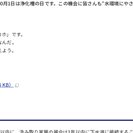
10月1日は浄化槽の日です。この機会に皆さんも“水環境にや
カホ」です。
なんだ。
えよう。
 KB）
年以内に、汲み取り家屋の場合は3年以内に下水道に接続する