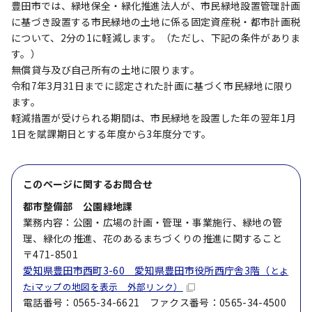
豊田市では、緑地保全・緑化推進法人が、市民緑地設置管理計画
に基づき設置する市民緑地の土地に係る固定資産税・都市計画税
について、2分の1に軽減します。（ただし、下記の条件がありま
す。）
無償貸与及び自己所有の土地に限ります。
令和7年3月31日までに認定された計画に基づく市民緑地に限り
ます。
軽減措置が受けられる期間は、市民緑地を設置した年の翌年1月
1日を賦課期日とする年度から3年度分です。
このページに関する
お問合せ
都市整備部 公園緑地課
業務内容：公園・広場の計画・管理・事業施行、緑地の管
理、緑化の推進、花のあるまちづくりの推進に関すること
〒471-8501
愛知県豊田市西町3-60 愛知県豊田市役所西庁舎3階（
とよ
たiマップの地図を表示 外部リンク）
電話番号：0565-34-6621 ファクス番号：0565-34-4500