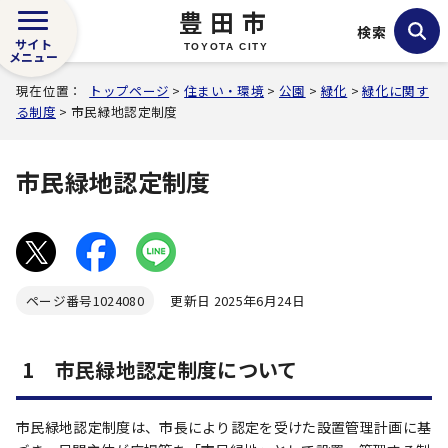
豊田市
検索
サイト
TOYOTA CITY
メニュー
現在位置：
トップページ
>
住まい・環境
>
公園
>
緑化
>
緑化に関す
る制度
> 市民緑地認定制度
市民緑地認定制度
ページ番号
1024080
更新日 2025年6月24日
1 市民緑地認定制度について
市民緑地認定制度は、市長により認定を受けた設置管理計画に基